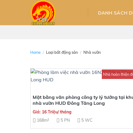
Skip
to
DANH SÁCH DƯ
content
Home
/
Loại bất động sản
/
Nhà vườn
Nhà hoàn thiện đ
Mặt bằng văn phòng công ty lý tưởng tại kh
nhà vườn HUD Đông Tăng Long
Giá: 16 Triệu/ tháng
168m²
5 PN
5 WC