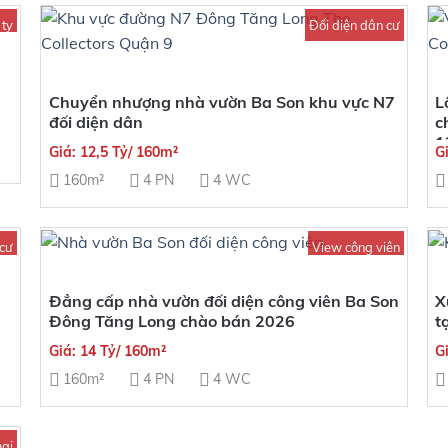
 ty
Đối diện dân cư
Chuyển nhượng nhà vườn Ba Son khu vực N7
L
đối diện dân
c
1
Giá: 12,5 Tỷ/ 160m²
G
160m²
4 PN
4 WC
 cư
View công viên
Đẳng cấp nhà vườn đối diện công viên Ba Son
X
Đông Tăng Long chào bán 2026
t
Giá: 14 Tỷ/ 160m²
G
160m²
4 PN
4 WC
ại