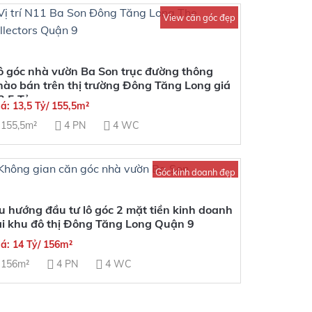
View căn góc đẹp
ô góc nhà vườn Ba Son trục đường thông
hào bán trên thị trường Đông Tăng Long giá
3,5 Tỷ
iá: 13,5 Tỷ/ 155,5m²
155,5m²
4 PN
4 WC
Góc kinh doanh đẹp
u hướng đầu tư lô góc 2 mặt tiền kinh doanh
ại khu đô thị Đông Tăng Long Quận 9
iá: 14 Tỷ/ 156m²
156m²
4 PN
4 WC