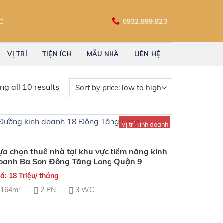
C
0932.899.823
VỊ TRÍ
TIỆN ÍCH
MẪU NHÀ
LIÊN HỆ
g all 10 results
Vị trí kinh doanh
ựa chọn thuê nhà tại khu vực tiềm năng kinh
oanh Ba Son Đông Tăng Long Quận 9
á: 18 Triệu/ tháng
164m²
2 PN
3 WC