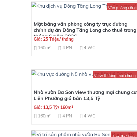
Văn phòng công
Mặt bằng văn phòng công ty trục đường
chính dự án Đông Tăng Long cho thuê trong
tháng 6 năm 2026
Giá: 25 Triệu/ tháng
160m²
4 PN
4 WC
View thương mại chung
Nhà vườn Ba Son view thương mại chung cư
Liên Phường giá bán 13,5 Tỷ
Giá: 13,5 Tỷ/ 160m²
160m²
4 PN
4 WC
Trục thương m