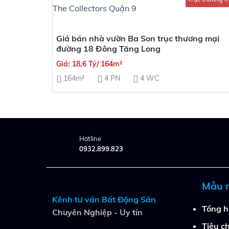
Giá bán nhà vườn Ba Son trục thương mại
đường 18 Đông Tăng Long
Giá: 18,6 Tỷ/ 164m²
164m²
4 PN
4 WC
Hotline
0932.899.823
Mẫu 
Kênh tư vấn Bất Động Sản
Tổng h
Chuyên Nghiệp - Uy tín
Tiêu ch