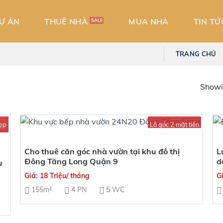
̣ ÁN
THUÊ NHÀ
MUA NHÀ
TIN TỨ
TRANG CHỦ
Showin
ẹp
Lô góc 2 mặt tiền
Cho thuê căn góc nhà vườn tại khu đô thị
L
Đông Tăng Long Quận 9
d
u
Giá: 18 Triệu/ tháng
Gi
155m²
4 PN
5 WC