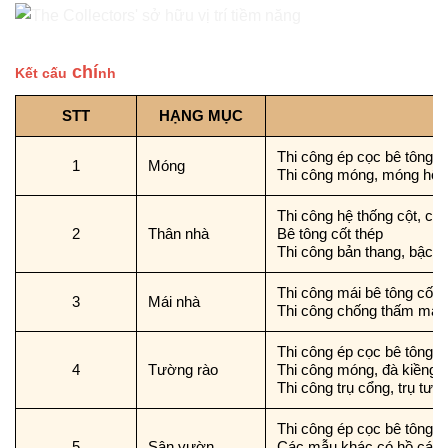
chí
Kết cấu
nh
STT
HẠNG MỤC
Thi công ép cọc bê tông c
1
Móng
Thi công móng, móng hố th
Thi công hệ thống cột, cộ
2
Thân nhà
Bê tông cốt thép
Thi công bản thang, bậc th
Thi công mái bê tông cốt t
3
Mái nhà
Thi công chống thấm mái
Thi công ép cọc bê tông cố
4
Tường rào
Thi công móng, đà kiềng b
Thi công trụ cổng, trụ tươ
Thi công ép cọc bê tông c
5
Sân vườn
Các mẫu khác có hồ cá c