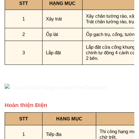
STT
HẠNG MỤC
Xây chân tường rào, xây ốp
1
Xây trát
Trát chân tường rào, trụ c
2
Ốp lát
Ốp gạch trụ, cổng, tường h
Lắp đặt cửa cổng khung s
3
Lắp đặt
chính tự động 4 cánh cơ 
2 bên.
Hoàn thiện Điện
STT
HẠNG MỤC
Thi công hạng mục ti
1
Tiếp địa
chờ trệt.