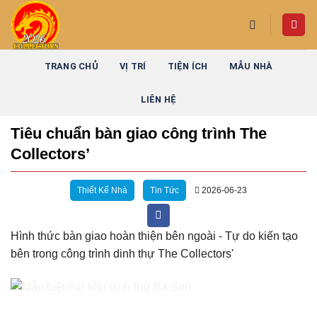
Skip
to
content
TRANG CHỦ
VỊ TRÍ
TIỆN ÍCH
MẪU NHÀ
LIÊN HỆ
Tiêu chuẩn bàn giao công trình The
Collectors’
Thiết Kế Nhà
Tin Tức
2026-06-23
Hình thức bàn giao hoàn thiện bên ngoài - Tự do kiến tạo
bên trong công trình dinh thự The Collectors'