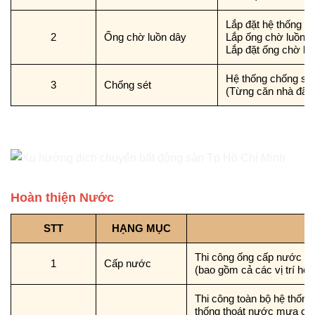
Lắp đặt hệ thống ố
2
Ống chờ luồn dây
Lắp ống chờ luồn dây
Lắp đặt ống chờ lu
Hệ thống chống sé
3
Chống sét
(Từng căn nhà đã đ
Hoàn thiện Nước
STT
HẠNG MỤC
Thi công ống cấp nước từ v
1
Cấp nước
(bao gồm cả các vị trí hộp 
Thi công toàn bộ hệ thống
thống thoát nước mưa của