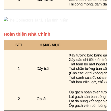
Thi công móng, dầm đáy v
Hoàn thiện Nhà Chính
STT
HẠNG MỤC
Xây tường bao bằng gạch 
Xây các chi tiết kiến trúc 
Trát toàn bộ mặt ngoài tư
1
Xây trát
Trát chân tường ban công
(Cho các vị trí không đóng
Trát cạnh cửa đi, cửa sổ,
Trát lam cửa, gờ, chỉ kiến
Ốp gạch hoàn thiện tường 
Lát gạch sàn ban công, s
2
Ốp lát
Lát đá nung kết ngạch cửa
Ốp gạch viên bồn bông.