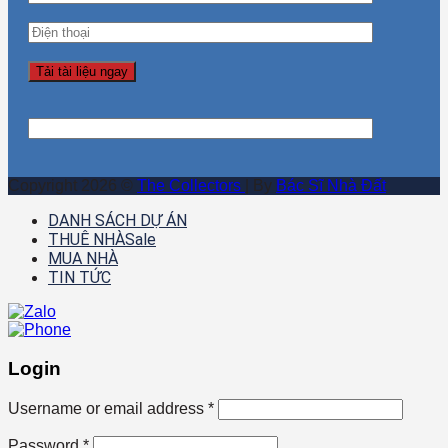
Copyright 2026 ©
The Collectors
| By
Bác Sĩ Nhà Đất
DANH SÁCH DỰ ÁN
THUÊ NHÀ
MUA NHÀ
TIN TỨC
Login
Username or email address
*
Password
*