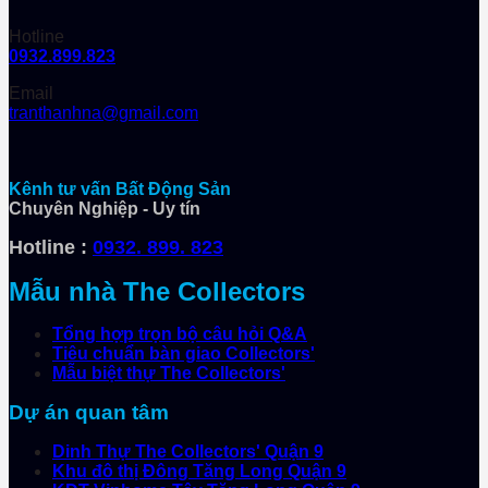
Hotline
0932.899.823
Email
tranthanhna@gmail.com
Kênh tư vấn Bất Động Sản
Chuyên Nghiệp - Uy tín
Hotline :
0932. 899. 823
Mẫu nhà The Collectors
Tổng hợp trọn bộ câu hỏi Q&A
Tiêu chuẩn bàn giao Collectors'
Mẫu biệt thự The Collectors'
Dự án quan tâm
Dinh Thự The Collectors' Quận 9
Khu đô thị Đông Tăng Long Quận 9