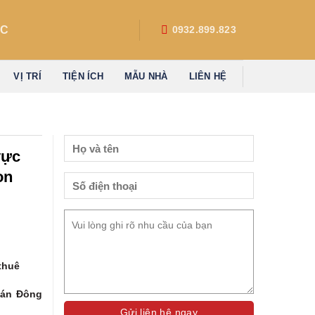
́C
0932.899.823
VỊ TRÍ
TIỆN ÍCH
MẪU NHÀ
LIÊN HỆ
vực
on
 thuê
 án Đông