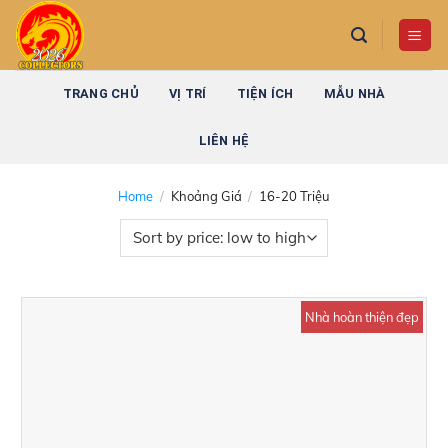
Skip
to
content
TRANG CHỦ
VỊ TRÍ
TIỆN ÍCH
MẪU NHÀ
LIÊN HỆ
Home
/
Khoảng Giá
/
16-20 Triệu
Nhà hoàn thiện đẹp