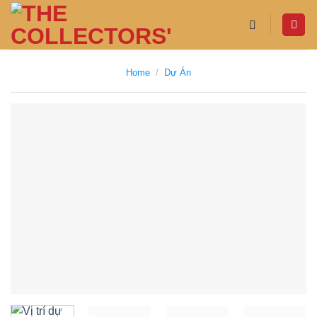
Skip
to
content
Home
/
Dự Án