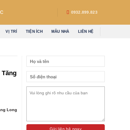
́C
0932.899.823
VỊ TRÍ
TIỆN ÍCH
MẪU NHÀ
LIÊN HỆ
 Tăng
ăng Long