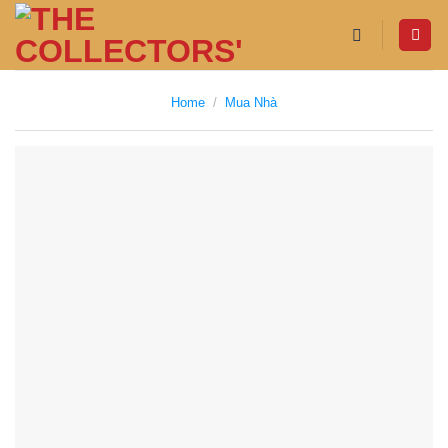
Skip
to
content
Home
/
Mua Nhà