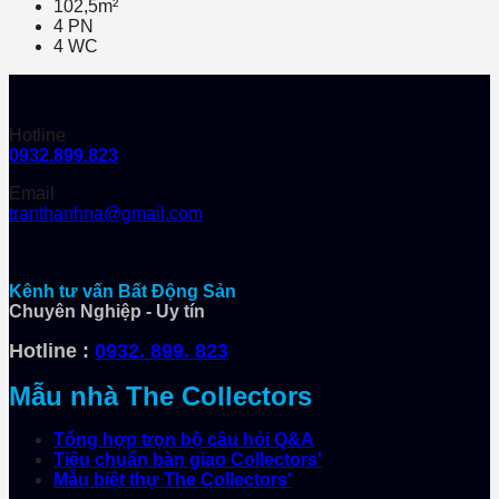
102,5m²
4 PN
4 WC
Hotline
0932.899.823
Email
tranthanhna@gmail.com
Kênh tư vấn Bất Động Sản
Chuyên Nghiệp - Uy tín
Hotline :
0932. 899. 823
Mẫu nhà The Collectors
Tổng hợp trọn bộ câu hỏi Q&A
Tiêu chuẩn bàn giao Collectors'
Mẫu biệt thự The Collectors'