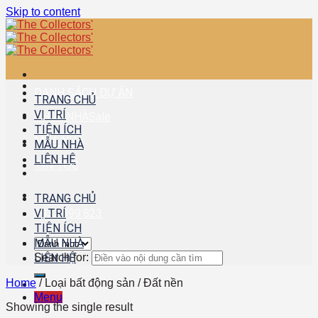
Skip to content
DANH SÁCH DỰ ÁN
TRANG CHỦ
VỊ TRÍ
THUÊ NHÀ
TIỆN ÍCH
MUA NHÀ
MẪU NHÀ
LIÊN HỆ
TIN TỨC
TRANG CHỦ
0932.899.823
VỊ TRÍ
TIỆN ÍCH
MẪU NHÀ
Search for:
LIÊN HỆ
Home
/
Loại bất động sản
/
Đất nền
Menu
Showing the single result