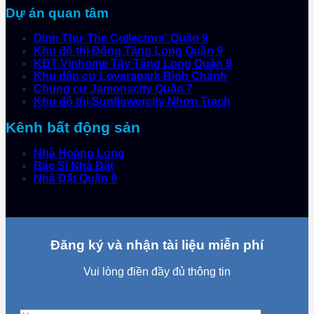
Dự án quan tâm
Dinh Thự The Collectors' Quận 9
Khu đô thị Đông Tăng Long Quận 9
KĐT Vinhome Tây Tăng Long Quận 9
Khu dân cư Loverapark Bình Chánh
Chung cư Jamonacity Quận 7
Khu đô thị Sunflowercity Nhơn Trạch
Kênh bất động sản
Nhà Hoàng Long
Bác Sĩ Nhà Đất
Nhà Đất Quận 9
Đăng ký và nhận tài liệu miễn phí
Vui lòng điền đầy đủ thông tin